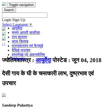
Toggle navigation
Search
Login
Sign Up
Select Language
▼
आयुर्वेदा
मन्त्र आरती चालीसा
रत्न शास्त्र
लाल किताब
‹
›
वास्तुशास्त्र एवं फेंगशुई
वैदिक पाराशर
हस्तरेखा एवं अंकज्योतिष
हॉरोस्कोप
ज्योतिषशास्त्र :
आयुर्वेदा
पोस्टेड : जून 04, 2018
देसी गाय के घी के चमत्कारी लाभ, दुष्प्रभाव एवं
उपचार
Sandeep Pulasttya