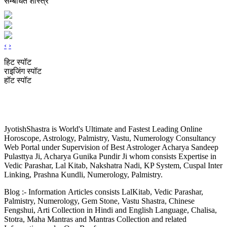
सम्बंधित शास्त्र
‹
›
हिट स्पॉट
राइजिंग स्पॉट
हॉट स्पॉट
JyotishShastra.com
JyotishShastra is World's Ultimate and Fastest Leading Online
Horoscope, Astrology, Palmistry, Vastu, Numerology Consultancy
Web Portal under Supervision of Best Astrologer Acharya Sandeep
Pulasttya Ji, Acharya Gunika Pundir Ji whom consists Expertise in
Vedic Parashar, Lal Kitab, Nakshatra Nadi, KP System, Cuspal Inter
Linking, Prashna Kundli, Numerology, Palmistry.
Blog :- Information Articles consists LalKitab, Vedic Parashar,
Palmistry, Numerology, Gem Stone, Vastu Shastra, Chinese
Fengshui, Arti Collection in Hindi and English Language, Chalisa,
Stotra, Maha Mantras and Mantras Collection and related