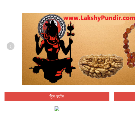
‹
हिट स्पॉट