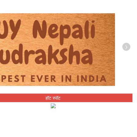
›
हॉट स्पॉट