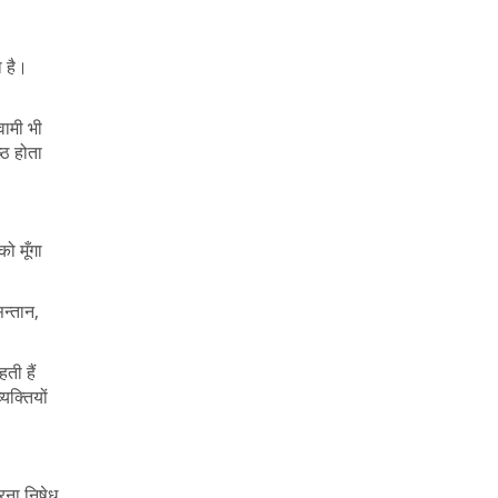
ा है।
वामी भी
्ठ होता
ो मूँगा
सन्तान,
ती हैं
यक्तियों
रना निषेध