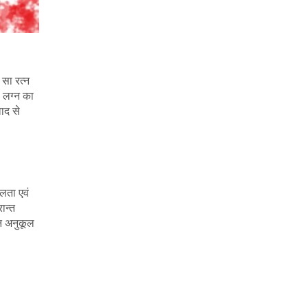
 सा रत्न
 लग्न का
ाद से
बलता एवं
ान्त
्न अनुकूल