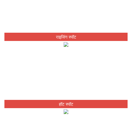
राइजिंग स्पॉट
हॉट स्पॉट