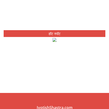
हॉट स्पॉट
JyotishShastra.com