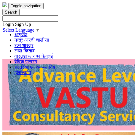
Toggle navigation
Search
Login
Sign Up
Select Language
▼
आयुर्वेदा
मन्त्र आरती चालीसा
रत्न शास्त्र
लाल किताब
वास्तुशास्त्र एवं फेंगशुई
वैदिक पाराशर
हस्तरेखा एवं अंकज्योतिष
हॉरोस्कोप