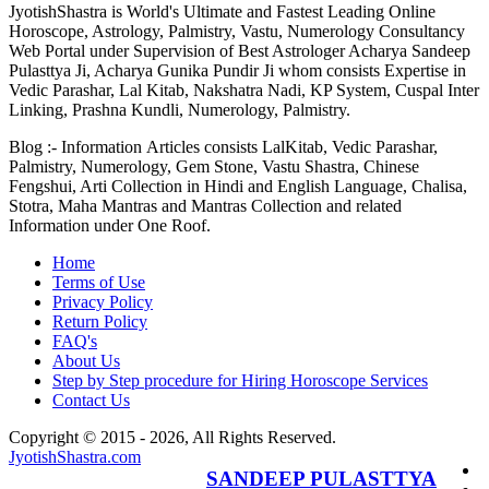
JyotishShastra is World's Ultimate and Fastest Leading Online
Horoscope, Astrology, Palmistry, Vastu, Numerology Consultancy
Web Portal under Supervision of Best Astrologer Acharya Sandeep
Pulasttya Ji, Acharya Gunika Pundir Ji whom consists Expertise in
Vedic Parashar, Lal Kitab, Nakshatra Nadi, KP System, Cuspal Inter
Linking, Prashna Kundli, Numerology, Palmistry.
Blog :- Information Articles consists LalKitab, Vedic Parashar,
Palmistry, Numerology, Gem Stone, Vastu Shastra, Chinese
Fengshui, Arti Collection in Hindi and English Language, Chalisa,
Stotra, Maha Mantras and Mantras Collection and related
Information under One Roof.
Home
Terms of Use
Privacy Policy
Return Policy
FAQ's
About Us
Step by Step procedure for Hiring Horoscope Services
Contact Us
Copyright © 2015 - 2026, All Rights Reserved.
JyotishShastra.com
SANDEEP PULASTTYA