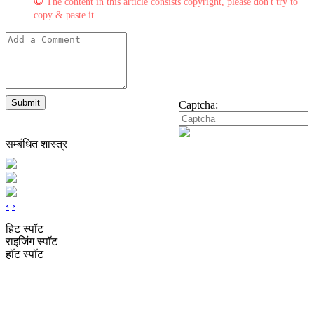
©
The content in this article consists copyright, please don't try to
copy & paste it.
Submit
Captcha:
सम्बंधित शास्त्र
‹
›
हिट स्पॉट
राइजिंग स्पॉट
हॉट स्पॉट
JyotishShastra.com