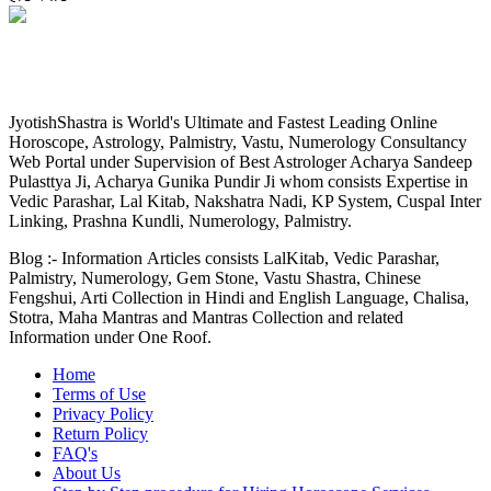
JyotishShastra.com
JyotishShastra is World's Ultimate and Fastest Leading Online
Horoscope, Astrology, Palmistry, Vastu, Numerology Consultancy
Web Portal under Supervision of Best Astrologer Acharya Sandeep
Pulasttya Ji, Acharya Gunika Pundir Ji whom consists Expertise in
Vedic Parashar, Lal Kitab, Nakshatra Nadi, KP System, Cuspal Inter
Linking, Prashna Kundli, Numerology, Palmistry.
Blog :- Information Articles consists LalKitab, Vedic Parashar,
Palmistry, Numerology, Gem Stone, Vastu Shastra, Chinese
Fengshui, Arti Collection in Hindi and English Language, Chalisa,
Stotra, Maha Mantras and Mantras Collection and related
Information under One Roof.
Home
Terms of Use
Privacy Policy
Return Policy
FAQ's
About Us