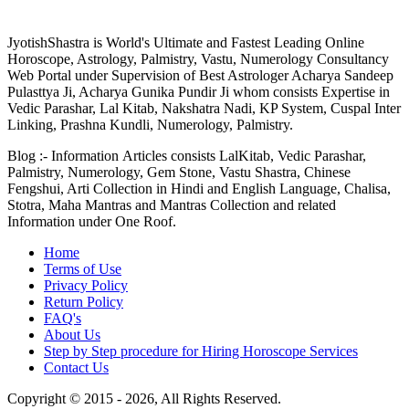
JyotishShastra.com
JyotishShastra is World's Ultimate and Fastest Leading Online
Horoscope, Astrology, Palmistry, Vastu, Numerology Consultancy
Web Portal under Supervision of Best Astrologer Acharya Sandeep
Pulasttya Ji, Acharya Gunika Pundir Ji whom consists Expertise in
Vedic Parashar, Lal Kitab, Nakshatra Nadi, KP System, Cuspal Inter
Linking, Prashna Kundli, Numerology, Palmistry.
Blog :- Information Articles consists LalKitab, Vedic Parashar,
Palmistry, Numerology, Gem Stone, Vastu Shastra, Chinese
Fengshui, Arti Collection in Hindi and English Language, Chalisa,
Stotra, Maha Mantras and Mantras Collection and related
Information under One Roof.
Home
Terms of Use
Privacy Policy
Return Policy
FAQ's
About Us
Step by Step procedure for Hiring Horoscope Services
Contact Us
Copyright © 2015 - 2026, All Rights Reserved.