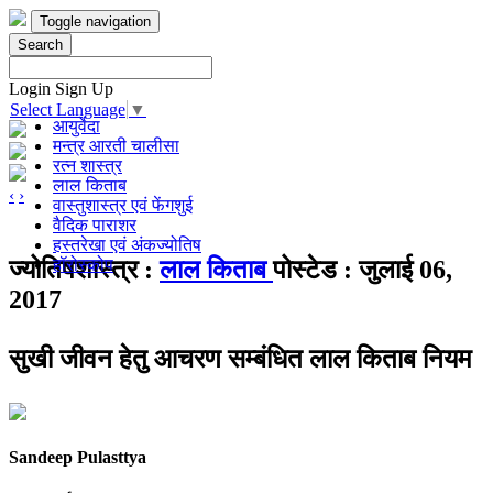
Toggle navigation
Search
Login
Sign Up
Select Language
▼
आयुर्वेदा
मन्त्र आरती चालीसा
रत्न शास्त्र
लाल किताब
‹
›
वास्तुशास्त्र एवं फेंगशुई
वैदिक पाराशर
हस्तरेखा एवं अंकज्योतिष
हॉरोस्कोप
ज्योतिषशास्त्र :
लाल किताब
पोस्टेड : जुलाई 06,
2017
सुखी जीवन हेतु आचरण सम्बंधित लाल किताब नियम
Sandeep Pulasttya