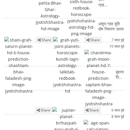
ग्रह
षष्टम
भाव
लाल
अशुभ ग्रह युति
किताब
दोष निवारण उपाय
कुंडली
फलादेश
Share
Share
7 साल पूर्व
टोटके
10 साल पूर्व
च
न्द्र
मा
ग्र
ह
बृहस्प
स
ति
प्त
ग्रह
म
षष्टम
भा
भाव
व
कुं
लालकि
ला
ड
ताब
ल
ली
कुंडली
Share
Share
6 साल पूर्व
कि
में
फलादे
ता
8 साल पूर्व
ग्र
श
ब
हों
टोटके
कुं
की