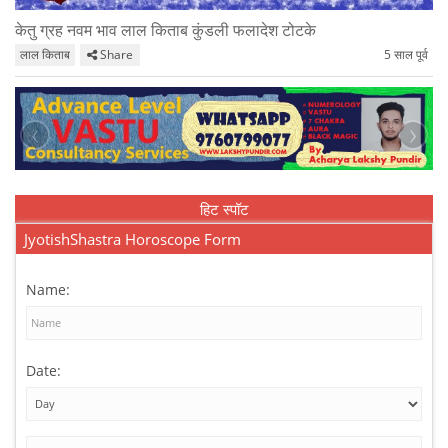
केतु ग्रह नवम भाव लाल किताब कुंडली फलादेश टोटके
लाल किताब
Share
5 साल पूर्व
‹
›
हिट स्पॉट
JyotishShastra Horoscope Form
Name:
Date: