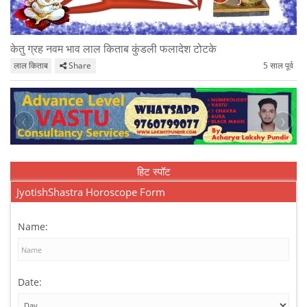
केतु ग्रह नवम भाव लाल किताब कुंडली फलादेश टोटके
लाल किताब
Share
5 साल पूर्व
‹
›
हिट स्पॉट
JyotishShastra Horoscope Form
Name:
Date: