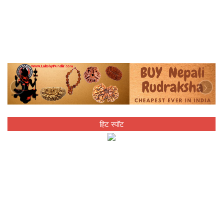
‹
›
हिट स्पॉट