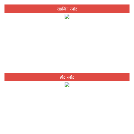
राइजिंग स्पॉट
हॉट स्पॉट