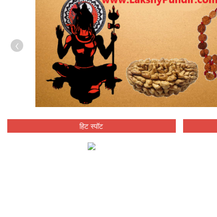
‹
हिट स्पॉट