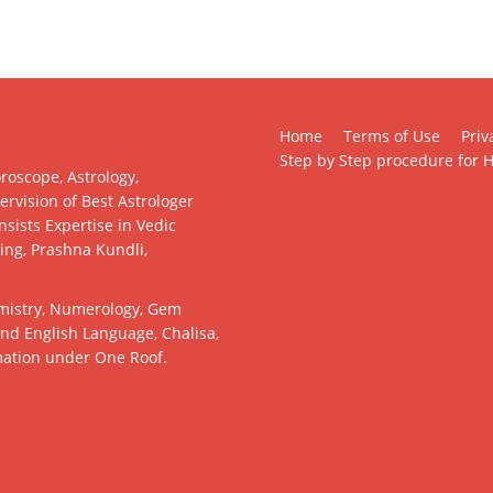
Home
Terms of Use
Priv
Step by Step procedure for H
roscope, Astrology,
rvision of Best Astrologer
sists Expertise in Vedic
king, Prashna Kundli,
almistry, Numerology, Gem
and English Language, Chalisa,
mation under One Roof.