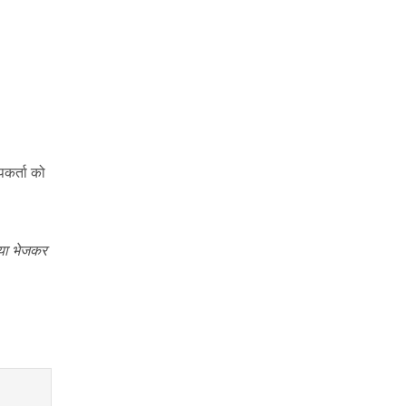
जपकर्ता को
्या भेजकर