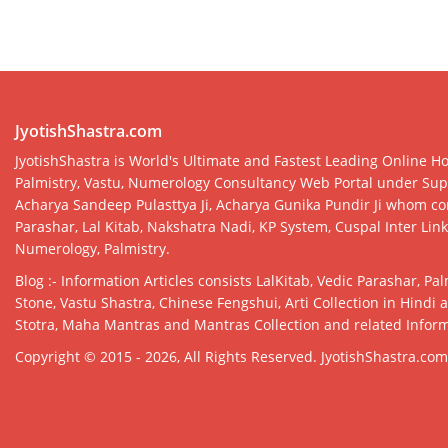
JyotishShastra.com
JyotishShastra is World's Ultimate and Fastest Leading Online Ho
Palmistry, Vastu, Numerology Consultancy Web Portal under Supe
Acharya Sandeep Pulasttya Ji, Acharya Gunika Pundir Ji whom con
Parashar, Lal Kitab, Nakshatra Nadi, KP System, Cuspal Inter Lin
Numerology, Palmistry.
Blog :- Information Articles consists LalKitab, Vedic Parashar, P
Stone, Vastu Shastra, Chinese Fengshui, Arti Collection in Hindi 
Stotra, Maha Mantras and Mantras Collection and related Infor
Copyright © 2015 - 2026, All Rights Reserved.
JyotishShastra.com