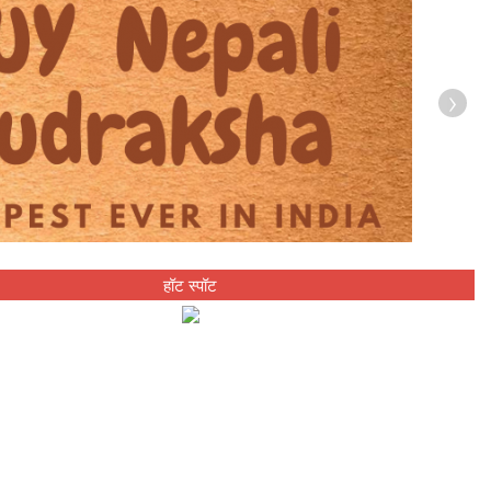
›
हॉट स्पॉट