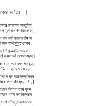
ग्रह स्तोत्र ||
ाशं काश्यपेयं महद्युतिम्
घ्नं प्रणतोऽस्मि दिवाकरम् |
राभं क्शीरोदार्णवसंभवम्
सोमं शम्भोर्मुकुटभूषणम् |
ूतं विद्युत्कान्तिसमप्रभम्
स्तं च मणगलं प्रणमाम्यहम् |
श्यामं रूपेणाप्रतिमं बुधम्
णोपेतं तं बुधं प्रणमाम्यहम् |
णां च गुरुं काज्ञ्चनसंनिभम्
िलोकेशं तं नमामि बृहस्पतिम् |
ालाभं दैत्यानां परमं गुरुम्
वक्तारं भार्गवं प्रणमाम्यहम् |
भासं रविपुत्रं यमाग्रजम्