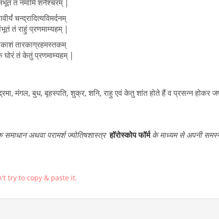
संभूतं तं नमामि शनैश्चरम् |
वीर्यं चन्द्रादित्यविमर्दनम्
भूतं तं राहुं प्रणमाम्यहम् |
ंकाशं तारकाग्रहमस्तकम्
कं घोरं तं केतुं प्रणमाम्यहम् |
रमा, मंगल, बुध, बृहस्पति, शुक्र, शनि, राहु एवं केतु शांत होते हैं व प्रसन्न होकर 
 समाधान अथवा परामर्श ज्योतिषशास्त्र
हॉरोस्कोप फॉर्म
के माध्यम से अपनी समस
t try to copy & paste it.