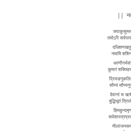
|| नव
जपाकुसुमसंक
तमोऽरि सर्वपाप
दधिशणखतुषा
नमामि शशिनं 
धरणीगर्भसंभ
कुमारं शक्तिह
प्रियङगुकलिका
सौम्यं सौम्यगु
देवानां च ऋषी
बुद्धिभूतं त्र
हिमकुन्दमृण
सर्वशास्त्रप्र
नीलांजनसमा