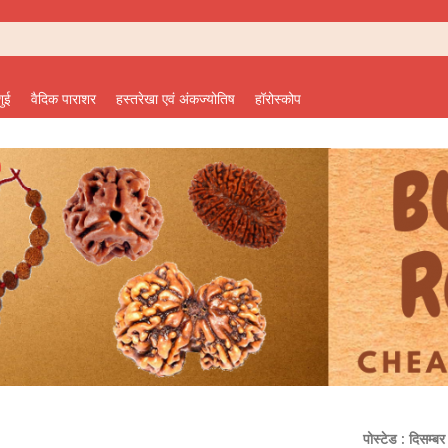
शुई
वैदिक पाराशर
हस्तरेखा एवं अंकज्योतिष
हॉरोस्कोप
पोस्टेड : दिसम्