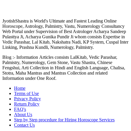
JyotishShastra.com
JyotishShastra is World's Ultimate and Fastest Leading Online
Horoscope, Astrology, Palmistry, Vastu, Numerology Consultancy
Web Portal under Supervision of Best Astrologer Acharya Sandeep
Pulasttya Ji, Acharya Gunika Pundir Ji whom consists Expertise in
Vedic Parashar, Lal Kitab, Nakshatra Nadi, KP System, Cuspal Inter
Linking, Prashna Kundli, Numerology, Palmistry.
Blog :- Information Articles consists LalKitab, Vedic Parashar,
Palmistry, Numerology, Gem Stone, Vastu Shastra, Chinese
Fengshui, Arti Collection in Hindi and English Language, Chalisa,
Stotra, Maha Mantras and Mantras Collection and related
Information under One Roof.
Home
Terms of Use
Privacy Policy
Return Policy
FAQ's
About Us
Step by Step procedure for Hiring Horoscope Services
Contact Us