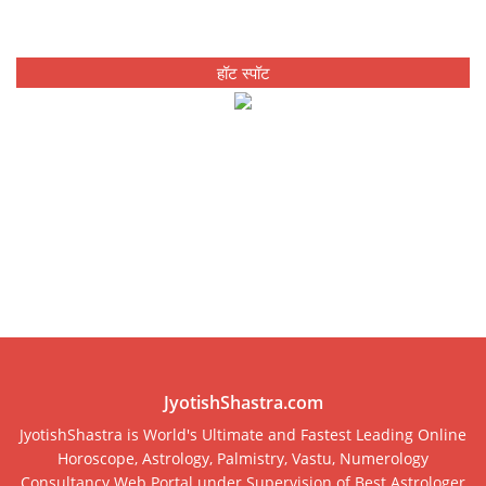
हॉट स्पॉट
JyotishShastra.com
JyotishShastra is World's Ultimate and Fastest Leading Online
Horoscope, Astrology, Palmistry, Vastu, Numerology
Consultancy Web Portal under Supervision of Best Astrologer