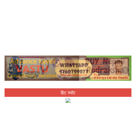
‹
›
हिट स्पॉट