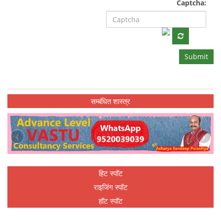
Captcha:
Submit
सम्बंधित शास्त्र
‹
›
हिट स्पॉट
राइजिंग स्पॉट
हॉट स्पॉट