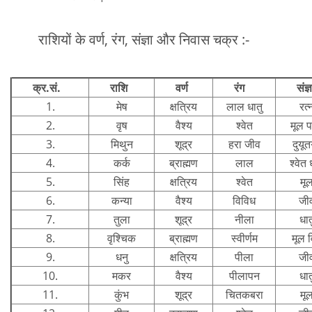
राशियों के वर्ण, रंग, संज्ञा और निवास चक्र :-
क्र.सं.
राशि
वर्ण
रंग
संज्ञ
1.
मेष
क्षत्रिय
लाल धातु
रत्
2.
वृष
वैश्य
श्वेत
मूल प
3.
मिथुन
शूद्र
हरा जीव
दुयूत
4.
कर्क
ब्राह्मण
लाल
श्वेत 
5.
सिंह
क्षत्रिय
श्वेत
मू
6.
कन्या
वैश्य
विविध
जी
7.
तुला
शूद्र
नीला
धात
8.
वृश्चिक
ब्राह्मण
स्वीर्णम
मूल 
9.
धनु
क्षत्रिय
पीला
जी
10.
मकर
वैश्य
पीलापन
धात
11.
कुंभ
शूद्र
चितकबरा
मू