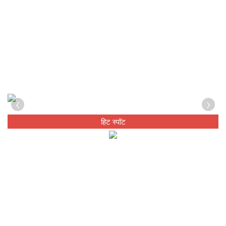
‹
›
हिट स्पॉट