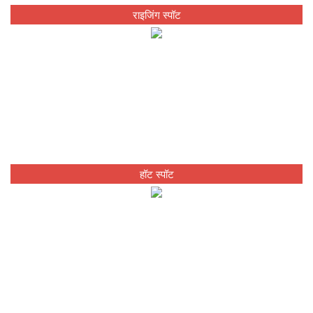
राइजिंग स्पॉट
हॉट स्पॉट