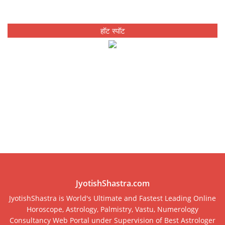
हॉट स्पॉट
JyotishShastra.com
JyotishShastra is World's Ultimate and Fastest Leading Online
Horoscope, Astrology, Palmistry, Vastu, Numerology
Consultancy Web Portal under Supervision of Best Astrologer