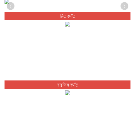
‹
›
हिट स्पॉट
राइजिंग स्पॉट