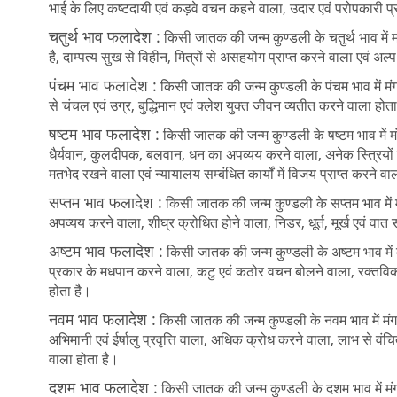
भाई के लिए कष्टदायी एवं कड़वे वचन कहने वाला, उदार एवं परोपकारी प्रवृत्त
चतुर्थ भाव फलादेश :
किसी जातक की जन्म कुण्डली के चतुर्थ भाव में म
है, दाम्पत्य सुख से विहीन, मित्रों से असहयोग प्राप्त करने वाला एवं अल्
पंचम भाव फलादेश :
किसी जातक की जन्म कुण्डली के पंचम भाव में मंगल
से चंचल एवं उग्र, बुद्धिमान एवं क्लेश युक्त जीवन व्यतीत करने वाला होत
षष्टम भाव फलादेश :
किसी जातक की जन्म कुण्डली के षष्टम भाव में 
धैर्यवान, कुलदीपक, बलवान, धन का अपव्यय करने वाला, अनेक स्त्रियों में
मतभेद रखने वाला एवं न्यायालय सम्बंधित कार्यों में विजय प्राप्त करने वा
सप्तम भाव फलादेश :
किसी जातक की जन्म कुण्डली के सप्तम भाव में मं
अपव्यय करने वाला, शीघ्र क्रोधित होने वाला, निडर, धूर्त, मूर्ख एवं वात स
अष्टम भाव फलादेश :
किसी जातक की जन्म कुण्डली के अष्टम भाव में मं
प्रकार के मधपान करने वाला, कटु एवं कठोर वचन बोलने वाला, रक्तविकार से
होता है।
नवम भाव फलादेश :
किसी जातक की जन्म कुण्डली के नवम भाव में मंगल
अभिमानी एवं ईर्षालु प्रवृत्ति वाला, अधिक क्रोध करने वाला, लाभ से व
वाला होता है।
दशम भाव फलादेश :
किसी जातक की जन्म कुण्डली के दशम भाव में मंगल