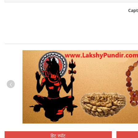
Capt
‹
हिट स्पॉट