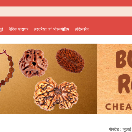
शुई
वैदिक पाराशर
हस्तरेखा एवं अंकज्योतिष
हॉरोस्कोप
पोस्टेड : जुल