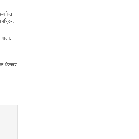
म्बंधित
ायप्रिय,
ि वाला,
्या भेजकर