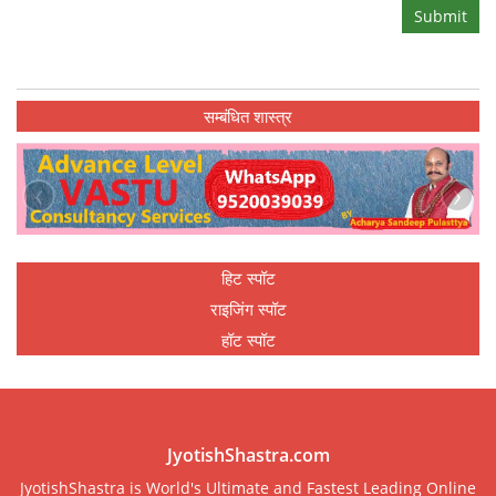
Submit
सम्बंधित शास्त्र
‹
›
हिट स्पॉट
राइजिंग स्पॉट
हॉट स्पॉट
JyotishShastra.com
JyotishShastra is World's Ultimate and Fastest Leading Online